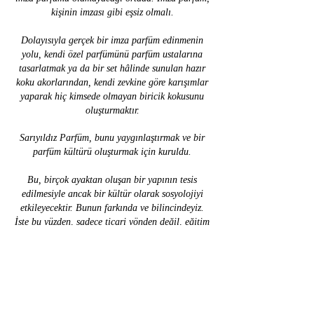
kişinin imzası gibi eşsiz olmalı.
Dolayısıyla gerçek bir imza parfüm edinmenin
yolu, kendi özel parfümünü parfüm ustalarına
tasarlatmak ya da bir set hâlinde sunulan hazır
koku akorlarından, kendi zevkine göre karışımlar
yaparak hiç kimsede olmayan biricik kokusunu
oluşturmaktır.
Sarıyıldız Parfüm, bunu yaygınlaştırmak ve bir
parfüm kültürü oluşturmak için kuruldu.
Bu, birçok ayaktan oluşan bir yapının tesis
edilmesiyle ancak bir kültür olarak sosyolojiyi
etkileyecektir. Bunun farkında ve bilincindeyiz.
İşte bu yüzden, sadece ticari yönden değil, eğitim
ve kültür açısından da kokunun hayatlarımıza
daha yoğun bir şekilde girmesini sağlamanın
çalışmalarını yapmaktayız. Süreli yayınlar,
kitaplar, eğitici kurs ve konferanslarla,
Anadolu'yu bir koku merkezi yapabilmek için ne
gerekiyorsa yapmanın, bunları planlamanın