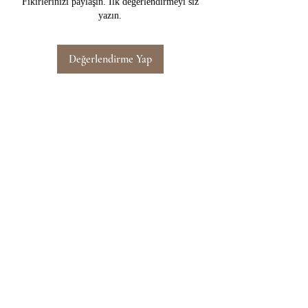
Fikirlerinizi paylaşın. İlk değerlendirmeyi siz
yazın.
Değerlendirme Yap