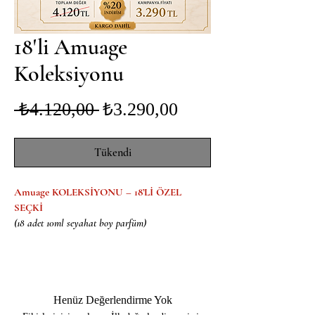
18'li Amuage
Koleksiyonu
Normal
İndirimli
 ₺4.120,00 
₺3.290,00
Fiyat
Fiyat
Tükendi
Amuage KOLEKSİYONU – 18’Lİ ÖZEL 
SEÇKİ
(18 adet 10ml seyahat boy parfüm)
Henüz Değerlendirme Yok