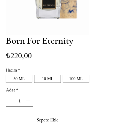
Born For Eternity
Fiyat
₺220,00
Hacim
*
50 ML
10 ML
100 ML
Adet
*
Sepete Ekle