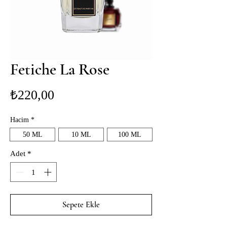
Fetiche La Rose
Fiyat
₺220,00
Hacim
*
50 ML
10 ML
100 ML
Adet
*
Sepete Ekle