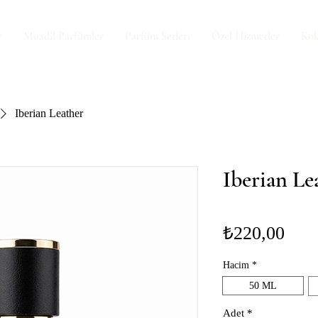
r
Muadil Parfümler
Parfüm Setleri
Özel Hizmetler
Kok
Iberian Leather
Iberian Le
Fiya
₺220,00
Hacim
*
50 ML
Adet
*