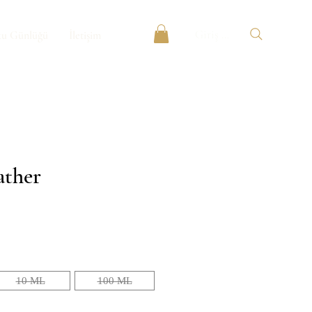
Giriş Yap
u Günlüğü
İletişim
ather
t
10 ML
100 ML