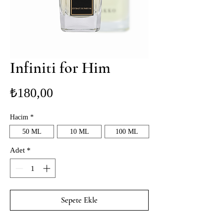
Infiniti for Him
Fiyat
₺180,00
Hacim
*
50 ML
10 ML
100 ML
Adet
*
Sepete Ekle