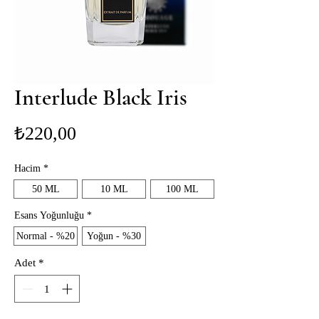
Interlude Black Iris
Fiyat
₺220,00
Hacim
*
50 ML
10 ML
100 ML
Esans Yoğunluğu
*
Normal - %20
Yoğun - %30
Adet
*