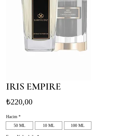
IRIS EMPIRE
Fiyat
₺220,00
Hacim
*
50 ML
10 ML
100 ML