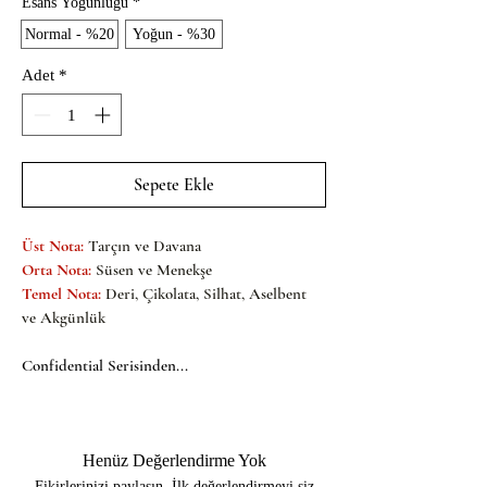
Esans Yoğunluğu
*
Normal - %20
Yoğun - %30
Adet
*
Sepete Ekle
Üst Nota:
Tarçın ve Davana
Orta Nota:
Süsen ve Menekşe
Temel Nota:
Deri, Çikolata, Silhat, Aselbent 
ve Akgünlük
Confidential Serisinden...
Henüz Değerlendirme Yok
Fikirlerinizi paylaşın. İlk değerlendirmeyi siz