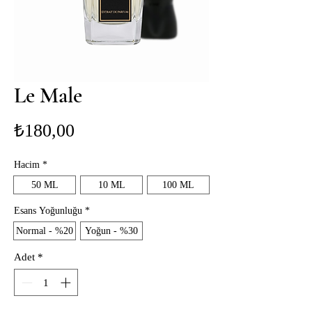
Le Male
Fiyat
₺180,00
Hacim
*
50 ML
10 ML
100 ML
Esans Yoğunluğu
*
Normal - %20
Yoğun - %30
Adet
*