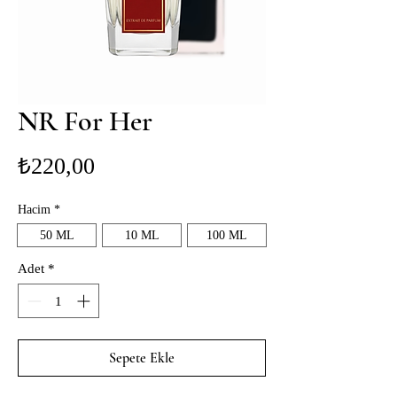
NR For Her
Fiyat
₺220,00
Hacim
*
50 ML
10 ML
100 ML
Adet
*
Sepete Ekle