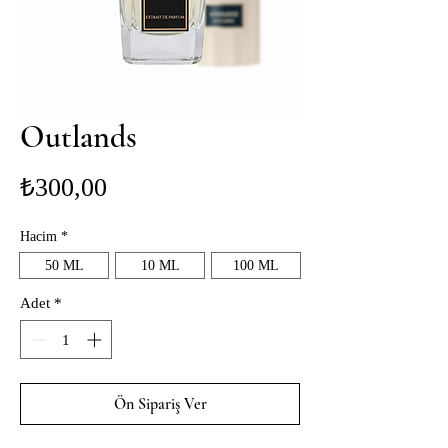
Outlands
Fiyat
₺300,00
Hacim
*
50 ML
10 ML
100 ML
Adet
*
Ön Sipariş Ver