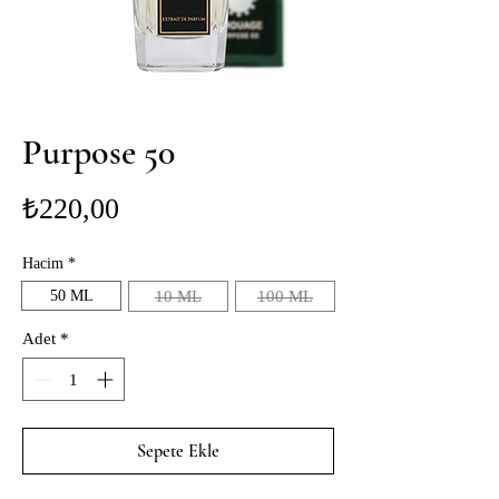
Purpose 50
Fiyat
₺220,00
Hacim
*
50 ML
10 ML
100 ML
Adet
*
Sepete Ekle