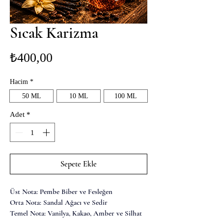
Sıcak Karizma
Fiyat
₺400,00
Hacim
*
50 ML
10 ML
100 ML
Adet
*
Sepete Ekle
Üst Nota: Pembe Biber ve Fesleğen
Orta Nota: Sandal Ağacı ve Sedir
Temel Nota: Vanilya, Kakao, Amber ve Silhat