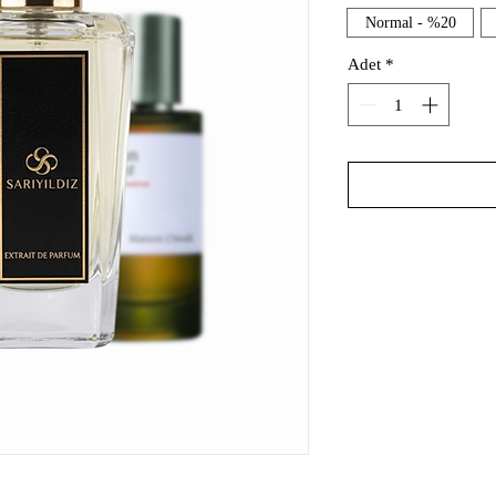
Normal - %20
Adet
*