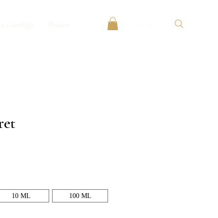
Giriş Yap
u Günlüğü
İletişim
ret
t
10 ML
100 ML