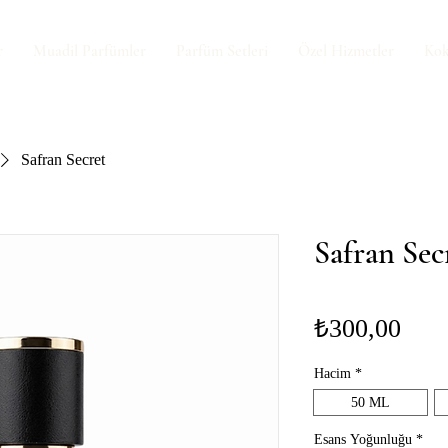
r
Muadil Parfümler
Parfüm Setleri
Özel Hizmetler
Kok
Safran Secret
Safran Sec
Fiya
₺300,00
Hacim
*
50 ML
Esans Yoğunluğu
*