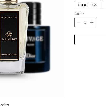
Normal - %20
Adet
*
reyfurt