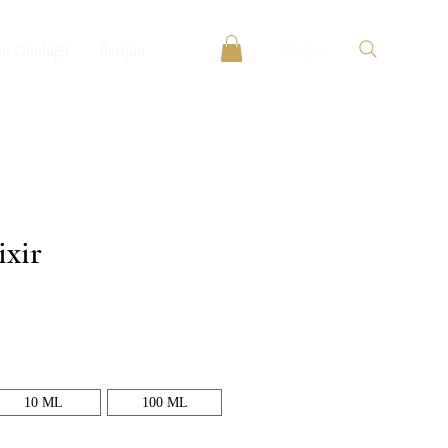
Giriş Yap
u Günlüğü
İletişim
ixir
t
10 ML
100 ML