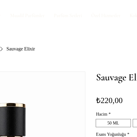
r
Muadil Parfümler
Parfüm Setleri
Özel Hizmetler
Kok
Sauvage Elixir
Sauvage El
Fiya
₺220,00
Hacim
*
50 ML
Esans Yoğunluğu
*