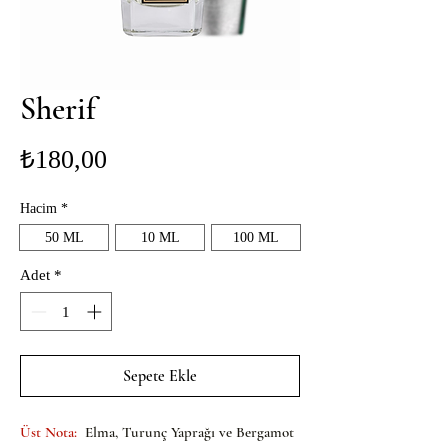
Sherif
Fiyat
₺180,00
Hacim
*
50 ML
10 ML
100 ML
Adet
*
Sepete Ekle
Üst Nota:
 Elma, Turunç Yaprağı ve Bergamot