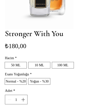
Stronger With You
Fiyat
₺180,00
Hacim
*
50 ML
10 ML
100 ML
Esans Yoğunluğu
*
Normal - %20
Yoğun - %30
Adet
*