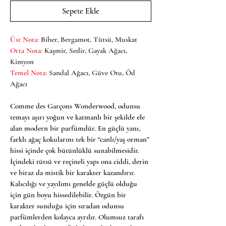
Sepete Ekle
Üst Nota:
 Biber, Bergamot, Tütsü, Muskat
Orta Nota: 
Kaşmir, Sedir, Gayak Ağacı, 
Kimyon
Temel Nota: 
Sandal Ağacı, Güve Otu, Öd 
Ağacı
Comme des Garçons Wonderwood, odunsu 
temayı aşırı yoğun ve katmanlı bir şekilde ele 
alan modern bir parfümdür. En güçlü yanı, 
farklı ağaç kokularını tek bir “canlı/yaş orman” 
hissi içinde çok bütünlüklü sunabilmesidir. 
İçindeki tütsü ve reçineli yapı ona ciddi, derin 
ve biraz da mistik bir karakter kazandırır. 
Kalıcılığı ve yayılımı genelde güçlü olduğu 
için gün boyu hissedilebilir. Özgün bir 
karakter sunduğu için sıradan odunsu 
parfümlerden kolayca ayrılır. Olumsuz tarafı 